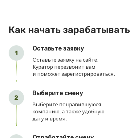
Что нужно для работы
Гражданство РФ
Карта для получения
средств
Если данного статуса нет, его
можно легко оформить через
платформу ОВорк.
Статус самозанятого
Наши партнеры