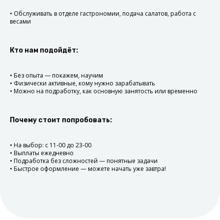
Выберите смену
• Обслуживать в отделе гастрономии, подача салатов, работа с
весами
Выберите понравившуюся
компанию, а также удобную
дату и время.
Кто нам подойдёт:
Отработайте смену
Приходите на работу
• Без опыта — покажем, научим
в назначенное время.
• Физически активные, кому нужно зарабатывать
Не забудьте отметиться.
• Можно на подработку, как основную занятость или временно
Получите оплату
Почему стоит попробовать:
В течение суток после смены
получите оплату на банковскую
карту.
• На выбор: с 11-00 до 23-00
• Выплаты ежедневно
• Подработка без сложностей — понятные задачи
• Быстрое оформление — можете начать уже завтра!