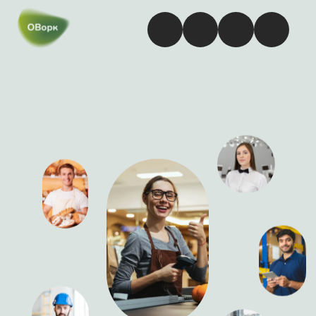
Подработка рядом
с домом в удобное время
в пгт.Саянский