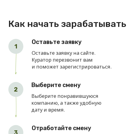
Что нужно для работы
Гражданство РФ
Карта для получения
средств
Если данного статуса нет, его
можно легко оформить через
платформу ОВорк.
Статус самозанятого
Наши партнеры