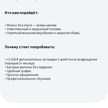
Выберите смену
Выберите понравившуюся
Кто нам подойдёт:
компанию, а также удобную
дату и время.
• Можно без опыта — всему научим
Отработайте смену
• Ответственный и аккуратный человек
• Опрятный внешний вид (брюки и закрытая обувь)
Приходите на работу
в назначенное время.
Не забудьте отметиться.
Почему стоит попробовать:
Получите оплату
В течение суток после смены
• +2 500 ₽ дополнительно за первые 5 дней после возвращения
получите оплату на банковскую
(перерыв 2+ месяца)
карту.
• Быстрые выплаты без задержек
• Удобный график
• Простое оформление
• Профессиональное обучение