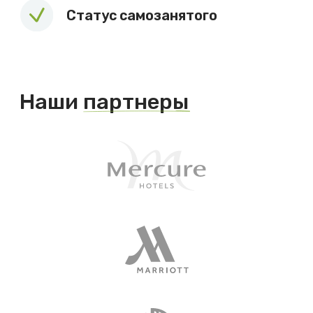
Отправить
Нажимая кнопку «Отправить» Вы подтверждаете, что даете
согласие на обработку и распространение персональных
данных
, указанных в данной форме в соответствии с
политикой
. По вопросам обработки персональных данных
(отказа, запроса сведений) обращения принимаются
на email
Подписывайтесь на наши социальные сети,
чтобы первыми узнавать новости
Группа ВК
ТГ канал