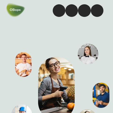
Подработка Кассиром
в Комсомольск-на-
Амуре