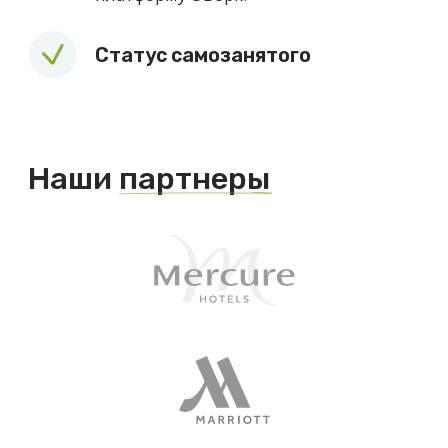
Отправить
Нажимая кнопку «Отправить» Вы подтверждаете, что даете
согласие на обработку и распространение персональных
данных
, указанных в данной форме в соответствии с
политикой
. По вопросам обработки персональных данных
(отказа, запроса сведений) обращения принимаются
на email
Подписывайтесь на наши социальные сети,
чтобы первыми узнавать новости