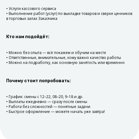
• Услуги кассового сервиса
Выберите смену
• Выполнение работ (услуг) по выкладке товаров и сверке ценников
в торговых залах Заказчика
Выберите понравившуюся
компанию, а также удобную
дату и время.
Кто нам подойдёт:
Отработайте смену
Приходите на работу
• Можно без опыта — всё покажем и обучим на месте
в назначенное время.
• Ответственные, внимательные, кому важно качество работы
Не забудьте отметиться.
• Можно на подработку, как основную занятость или временно
Получите оплату
Почему стоит попробовать:
В течение суток после смены
получите оплату на банковскую
карту.
• График: смены с 12–22, 08–20, 9–18 и др.
• Выплаты ежедневно — сразу после смены
• Работа без сложностей — понятные задачи
• Быстрое оформление — можете начать уже завтра!