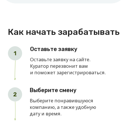
Что нужно для работы
Гражданство РФ
Карта для получения
средств
Если данного статуса нет, его
можно легко оформить через
платформу ОВорк.
Статус самозанятого
Наши партнеры