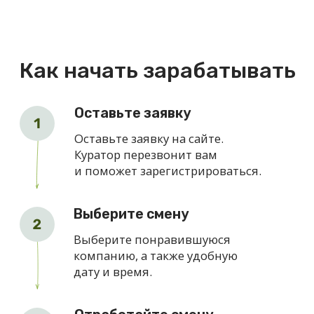
Что нужно для работы
Гражданство РФ
Карта для получения
средств
Если данного статуса нет, его
можно легко оформить через
платформу ОВорк.
Статус самозанятого
Наши партнеры