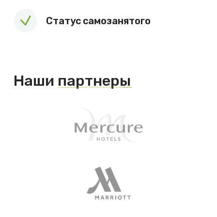
Отправить
Нажимая кнопку «Отправить» Вы подтверждаете, что даете
согласие на обработку и распространение персональных
данных
, указанных в данной форме в соответствии с
политикой
. По вопросам обработки персональных данных
(отказа, запроса сведений) обращения принимаются
на email
Подписывайтесь на наши социальные сети,
чтобы первыми узнавать новости