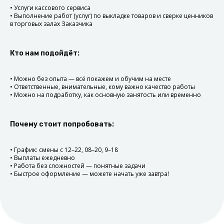
• Услуги кассового сервиса
Выберите смену
• Выполнение работ (услуг) по выкладке товаров и сверке ценников
в торговых залах Заказчика
Выберите понравившуюся
компанию, а также удобную
дату и время.
Кто нам подойдёт:
Отработайте смену
Приходите на работу
• Можно без опыта — всё покажем и обучим на месте
в назначенное время.
• Ответственные, внимательные, кому важно качество работы
Не забудьте отметиться.
• Можно на подработку, как основную занятость или временно
Получите оплату
Почему стоит попробовать:
В течение суток после смены
получите оплату на банковскую
карту.
• График: смены с 12–22, 08–20, 9–18
• Выплаты ежедневно
• Работа без сложностей — понятные задачи
• Быстрое оформление — можете начать уже завтра!